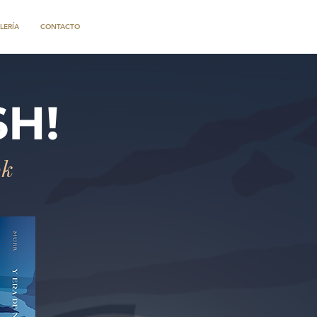
LERÍA
CONTACTO
SH!
ok