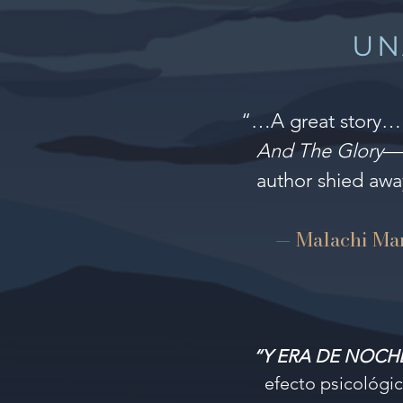
UN
“…A great story… a
And The Glory
—c
author shied away
— Malachi Mar
“Y ERA DE NOCH
efecto psicológico