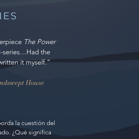
NES
terpiece
The Power
ni-series…Had the
ritten it myself.”
Windswept House
orda la cuestión del
nado. ¿Qué significa