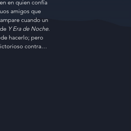
en en quien confía
iguos amigos que
te ampare cuando un
o de
Y Era de Noche
.
ede hacerlo; pero
victorioso contra…