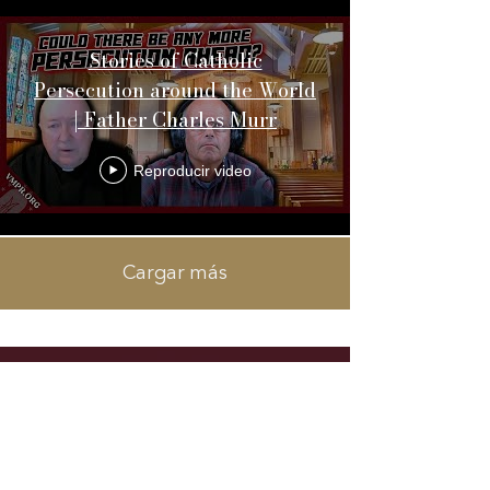
Stories of Catholic
Persecution around the World
| Father Charles Murr
Reproducir video
Cargar más
Receive
news and updates about
Fr. Murr's interviews, book
releases and other.